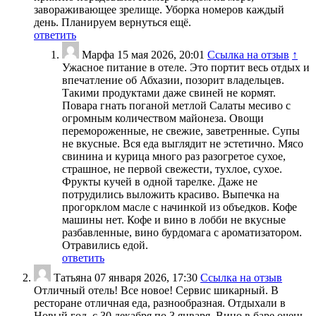
завораживающее зрелище. Уборка номеров каждый
день. Планируем вернуться ещё.
ответить
Марфа
15 мая 2026, 20:01
Ссылка на отзыв
↑
Ужасное питание в отеле. Это портит весь отдых и
впечатление об Абхазии, позорит владельцев.
Такими продуктами даже свиней не кормят.
Повара гнать поганой метлой Салаты месиво с
огромным количеством майонеза. Овощи
перемороженные, не свежие, заветренные. Супы
не вкусные. Вся еда выглядит не эстетично. Мясо
свинина и курица много раз разогретое сухое,
страшное, не первой свежести, тухлое, сухое.
Фрукты кучей в одной тарелке. Даже не
потрудились выложить красиво. Выпечка на
прогорклом масле с начинкой из объедков. Кофе
машины нет. Кофе и вино в лобби не вкусные
разбавленные, вино бурдомага с ароматизатором.
Отравились едой.
ответить
Татьяна
07 января 2026, 17:30
Ссылка на отзыв
Отличный отель! Все новое! Сервис шикарный. В
ресторане отличная еда, разнообразная. Отдыхали в
Новый год, с 30 декабря по 3 января. Вино в баре очень